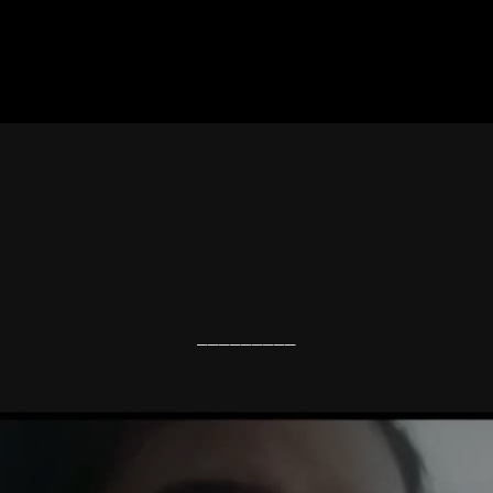
_________