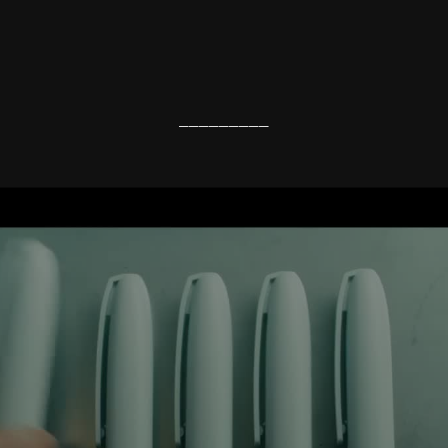
_________