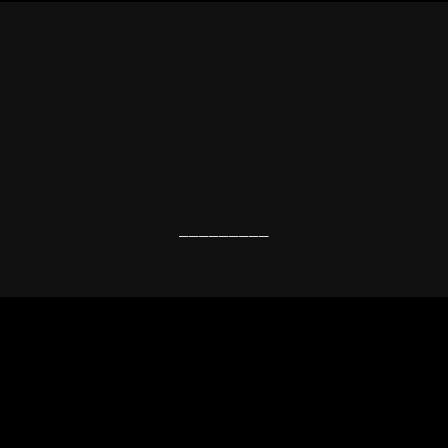
_________